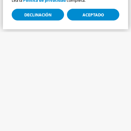
Lea la
Política de privacidad
completa.
DECLINACIÓN
ACEPTADO
Suscríbete a la newsletter, novedades del
mundo Cabrini.
¡Suscríbete al boletín y te mantendremos informado sobre las
últimas noticias de nuestro Mundo Cabrini!
NOMBRE
*
APELLIDO
*
LENGUA
*