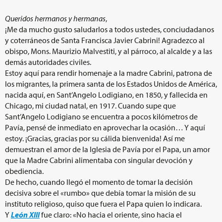
Queridos hermanos y hermanas
,
¡Me da mucho gusto saludarlos a todos ustedes, conciudadanos
y coterráneos de Santa Francisca Javier Cabrini! Agradezco al
obispo, Mons. Maurizio Malvestiti, y al párroco, al alcalde y a las
demás autoridades civiles.
Estoy aquí para rendir homenaje a la madre Cabrini, patrona de
los migrantes, la primera santa de los Estados Unidos de América,
nacida aquí, en Sant’Angelo Lodigiano, en 1850, y fallecida en
Chicago, mi ciudad natal, en 1917. Cuando supe que
Sant’Angelo Lodigiano se encuentra a pocos kilómetros de
Pavía, pensé de inmediato en aprovechar la ocasión… Y aquí
estoy. ¡Gracias, gracias por su cálida bienvenida! Así me
demuestran el amor de la Iglesia de Pavía por el Papa, un amor
que la Madre Cabrini alimentaba con singular devoción y
obediencia.
De hecho, cuando llegó el momento de tomar la decisión
decisiva sobre el «rumbo» que debía tomar la misión de su
instituto religioso, quiso que fuera el Papa quien lo indicara.
Y
León XIII
fue claro: «No hacia el oriente, sino hacia el