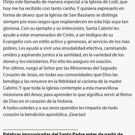
Dirijo este llamado de manera especial a la Iglesia de Lodi, que
hoy me ha recibido con tanto cariño. Y quisiera expresarlo en
forma de deseo: que la Iglesia de San Bassiano se distinga
siempre por esos rasgos que resplandecen en esta hija suya tan
gloriosa. Con su ejemplo y su intercesión, Santa Cabrini les
ayude a estar enamorados de Cristo, a ser testigos de su
Evangelio con un estilo activo y generoso, al servicio de los más
pobres. Les ayude a vivir una sinodalidad efectiva, caminando
unidos y aspirando juntos a la santidad, en la variedad de los
dones y los ministerios. Por ello les aseguro mi oración.
Por último, ruego al Señor por las Misioneras del Sagrado
Corazón de Jesús, en todas sus comunidades: que Dios las
bendiga y las renueve en la fidelidad al carisma de la madre
Cabrini. Y que toda la Iglesia contemple a esta maravillosa
misionera del Amor, para aprender lo que significa servir al Reino
de Dios en el corazón de la historia.
A todos ustedes y a sus seres queridos les imparto de todo
corazón la bendición apostólica. ¡Gracias!
_______________________________
Palabras improvisadas del Santo Padre antes de partir de