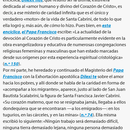
dedicada al «amor humano y divino del Corazón de Cristo», es
decir, a ese misterio de caridad infinita que es el único y
verdadero «motor» de la vida de Santa Cabrini, de todo lo que
ella logró y, más aún, de
cómo
lo hizo. Pues bien, en
esta
encíclica
,
el Papa Francisco
escribe: «La actualidad de la
devoción al Corazón de Cristo es particularmente evidente en la
obra evangelizadora y educativa de numerosas congregaciones
religiosas femeninas y masculinas que han estado marcadas
desde sus orígenes por esta experiencia espiritual cristológica»
(
n.º 150
).
Por mi parte, he heredado y continuado el Magisterio del
Papa
Francisco
con la Exhortación apostólica
Dilexi te
sobre el amor
hacia los pobres, y allí donde se habla de la caridad en forma de
«acompañar a los migrantes», aparece, justo al lado de San Juan
Bautista Scalabrini, la figura de Santa Francisca Javier Cabrini.
«Su corazón materno, que no se resignaba jamás, llegaba a ellos
dondequiera que se encontraran —a los emigrados—: en los
tugurios, en las cárceles, y en las minas» (
n.º 74
). Ella misma
escribió lo siguiente: «Ningún trabajo será demasiado difícil,
ninguna tierra demasiado lejana, ninguna persona demasiado