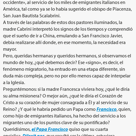
occidente», al servicio de los miles de emigrantes italianos en
América, tal como ya se lo había sugerido el obispo de Piacenza,
San Juan Bautista Scalabrini.
A través de las palabras de estos dos pastores iluminados, la
madre Cabrini interpretó los signos de los tiempos y comprendió
que el sueño de ir a China, emulando a San Francisco Javier,
debía realizarse allí donde, en ese momento, la necesidad era
mayor.
Pero, queridas hermanas y queridos hermanos, si observamos el
mundo de hoy, ¿qué debemos decir? Ese «signo», es decir, el
fenómeno migratorio, ha entrado en una etapa diferente, sin
duda más compleja, pero no por ello menos capaz de interpelar
a la Iglesia.
Preguntémonos: si la madre Francesca viviera hoy, ¿qué le diría
su alma misionera? O mejor aún, ¿qué le diría el Corazón de
Cristo a su corazón de mujer consagrada a Él y al servicio de su
Reino? ¿Y qué le habría pedido un Papa como
Francisco
, quien,
como hijo de emigrantes italianos, ha hecho del servicio a los
migrantes uno de los puntos clave de su pontificado?
Queridísimos,
el Papa Francisco
quiso que su cuarta
encíclica,
Dilexit nos
, que resultó ser la última, estuviera