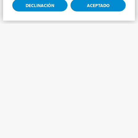
DECLINACIÓN
ACEPTADO
Suscríbete a la newsletter, novedades del
mundo Cabrini.
¡Suscríbete al boletín y te mantendremos informado sobre las
últimas noticias de nuestro Mundo Cabrini!
NOMBRE
*
APELLIDO
*
LENGUA
*