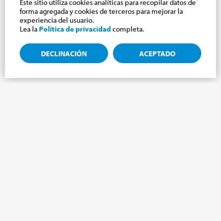
Este sitio utiliza cookies analíticas para recopilar datos de
forma agregada y cookies de terceros para mejorar la
experiencia del usuario.
Lea la
Política de privacidad
completa.
DECLINACIÓN
ACEPTADO
Suscríbete a la newsletter, novedades del
mundo Cabrini.
¡Suscríbete al boletín y te mantendremos informado sobre las
últimas noticias de nuestro Mundo Cabrini!
NOMBRE
*
APELLIDO
*