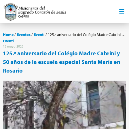
Home
/
Eventos
/
Eventi
/
125.º aniversario del Colégio Madre Cabrini y 50 años de la escuela especial Santa María en Rosario
Eventi
13 mayo 2026
125.º aniversario del Colégio Madre Cabrini y
50 años de la escuela especial Santa María en
Rosario