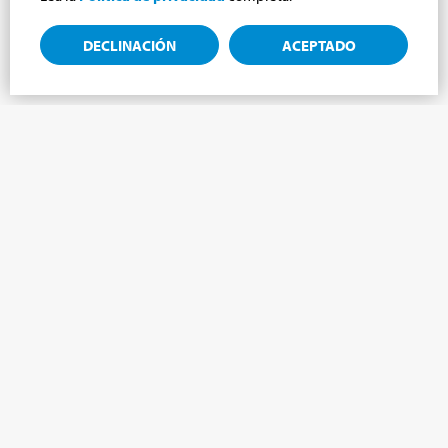
DECLINACIÓN
ACEPTADO
Suscríbete a la newsletter, novedades del
mundo Cabrini.
¡Suscríbete al boletín y te mantendremos informado sobre las
últimas noticias de nuestro Mundo Cabrini!
NOMBRE
*
APELLIDO
*
LENGUA
*