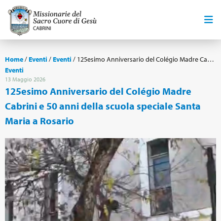
Home
/
Eventi
/
Eventi
/
125esimo Anniversario del Colégio Madre Cabrini e 50 anni della scuola speciale Santa Maria a Rosario
Eventi
13 Maggio 2026
125esimo Anniversario del Colégio Madre
Cabrini e 50 anni della scuola speciale Santa
Maria a Rosario