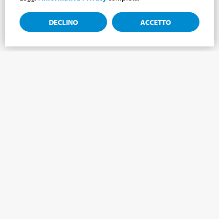
DECLINO
ACCETTO
Iscriviti alla newsletter, notizie dal mondo
Cabrini.
Iscriviti alla newsletter e ti terremo aggiornato sulle ultime
novità del nostro Mondo Cabrini!
NOME
*
COGNOME
*
LINGUA
*