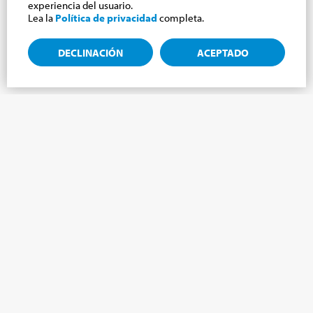
experiencia del usuario.
Lea la
Política de privacidad
completa.
DECLINACIÓN
ACEPTADO
Suscríbete a la newsletter, novedades del
mundo Cabrini.
¡Suscríbete al boletín y te mantendremos informado sobre las
últimas noticias de nuestro Mundo Cabrini!
NOMBRE
*
APELLIDO
*