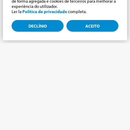
de forma agregada e cookies de terceiros para melhorar a
experiência do utilizador.
Ler la
Política de privacidade
completa.
DECLÍNIO
ACEITO
Assine a newsletter, novidades do mundo
Cabrini.
Assine a newsletter e manteremos você atualizado com as
últimas novidades do nosso Mundo Cabrini!
NOME
*
SOBRENOME
*