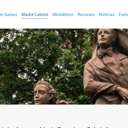
m Somos
Madre Cabrini
Ministérios
Recursos
Notícias
Even