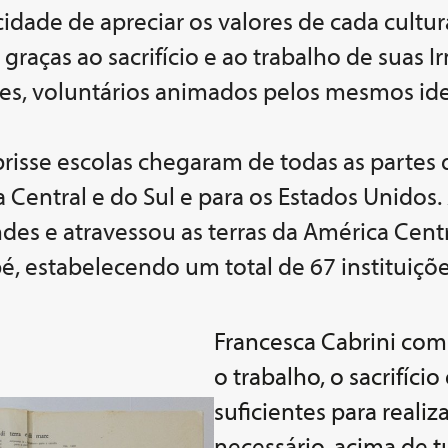
ade de apreciar os valores de cada cultura
l graças ao sacrifício e ao trabalho de suas
ores, voluntários animados pelos mesmos ide
brisse escolas chegaram de todas as partes
a Central e do Sul e para os Estados Unidos
s e atravessou as terras da América Centra
é, estabelecendo um total de 67 instituições
Francesca Cabrini co
o trabalho, o sacrifíci
suficientes para realiz
necessário, acima de t