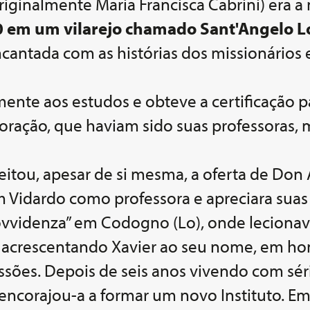
originalmente Maria Francisca Cabrini) era a
0 em um vilarejo chamado Sant'Angelo L
encantada com as histórias dos missionário
nte aos estudos e obteve a certificação par
oração, que haviam sido suas professoras, m
itou, apesar de si mesma, a oferta de Don 
 Vidardo como professora e apreciara suas 
rovvidenza” em Codogno (Lo), onde leciona
os, acrescentando Xavier ao seu nome, em 
ssões. Depois de seis anos vivendo com séri
corajou-a a formar um novo Instituto. Em