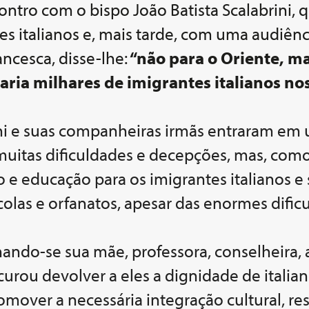
tro com o bispo João Batista Scalabrini, 
s italianos e, mais tarde, com uma audiênci
ancesca, disse-lhe:
“não para o Oriente, ma
aria milhares de imigrantes italianos no
ini e suas companheiras irmãs entraram e
muitas dificuldades e decepções, mas, com
o e educação para os imigrantes italianos e
olas e orfanatos, apesar das enormes dific
ornando-se sua mãe, professora, conselheira
curou devolver a eles a dignidade de italian
mover a necessária integração cultural, re