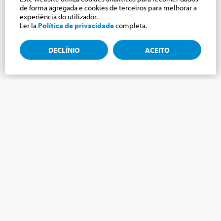
de forma agregada e cookies de terceiros para melhorar a
experiência do utilizador.
Ler la
Política de privacidade
completa.
DECLÍNIO
ACEITO
Assine a newsletter, novidades do mundo
Cabrini.
Assine a newsletter e manteremos você atualizado com as
últimas novidades do nosso Mundo Cabrini!
NOME
*
SOBRENOME
*