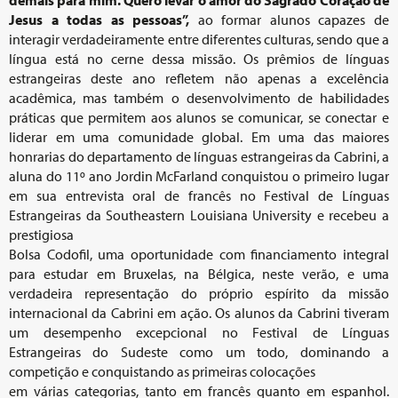
demais para mim. Quero levar o amor do Sagrado Coração de
Jesus a todas as pessoas”,
ao
formar alunos capazes de
interagir verdadeiramente entre diferentes culturas, sendo que a
língua está no cerne dessa missão. Os prêmios de línguas
estrangeiras deste ano refletem não apenas a excelência
acadêmica, mas também o desenvolvimento de habilidades
práticas que permitem aos alunos se comunicar, se conectar e
liderar em uma comunidade global. Em uma das maiores
honrarias do departamento de línguas estrangeiras da Cabrini, a
aluna do 11º ano Jordin McFarland conquistou o primeiro lugar
em sua entrevista oral de francês no Festival de Línguas
Estrangeiras da Southeastern Louisiana University e recebeu a
prestigiosa
Bolsa Codofil, uma oportunidade com financiamento integral
para estudar em Bruxelas, na Bélgica, neste verão, e uma
verdadeira representação do próprio espírito da missão
internacional da Cabrini em ação. Os alunos da Cabrini tiveram
um desempenho excepcional no Festival de Línguas
Estrangeiras do Sudeste como um todo, dominando a
competição e conquistando as primeiras colocações
em várias categorias, tanto em francês quanto em espanhol.