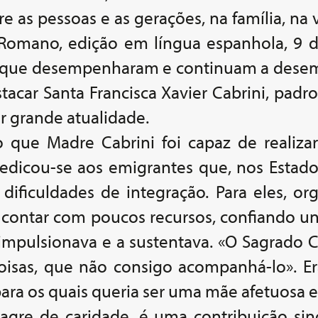
 as pessoas e as gerações, na família, na vi
re Romano, edição em língua espanhola, 9 
s que desempenharam e continuam a dese
stacar Santa Francisca Xavier Cabrini, pa
r grande atualidade.
 que Madre Cabrini foi capaz de realiza
edicou-se aos emigrantes que, nos Estado
ificuldades de integração. Para eles, orga
e contar com poucos recursos, confiando u
impulsionava e a sustentava. «O Sagrado 
oisas, que não consigo acompanhá-lo». Er
para os quais queria ser uma mãe afetuosa e
agre de caridade, é uma contribuição sin