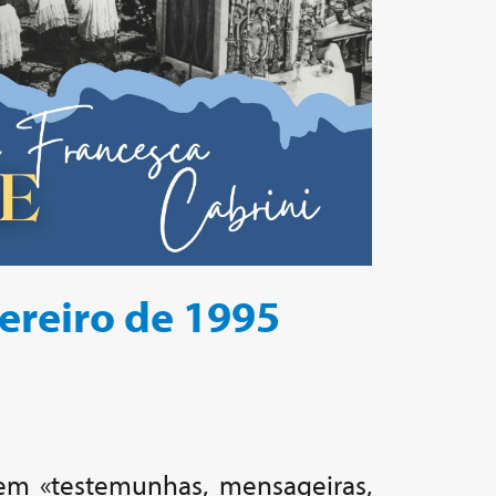
vereiro de 1995
em «testemunhas, mensageiras,