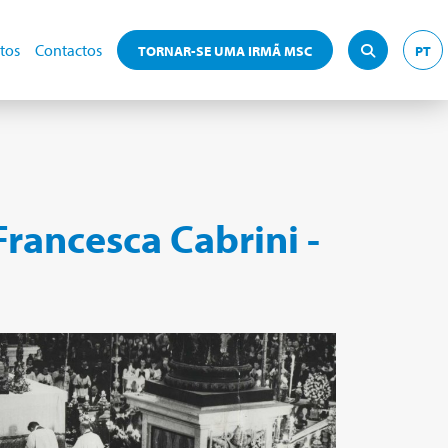
tos
Contactos
TORNAR-SE UMA IRMÃ MSC
PT
rancesca Cabrini -