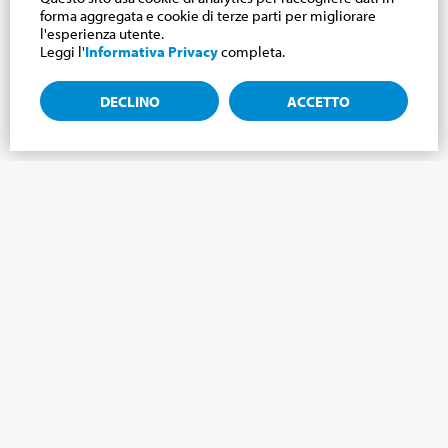
forma aggregata e cookie di terze parti per migliorare
l'esperienza utente.
Leggi l'
Informativa Privacy
completa.
DECLINO
ACCETTO
Iscriviti alla newsletter, notizie dal mondo
Cabrini.
Iscriviti alla newsletter e ti terremo aggiornato sulle ultime
novità del nostro Mondo Cabrini!
NOME
*
COGNOME
*