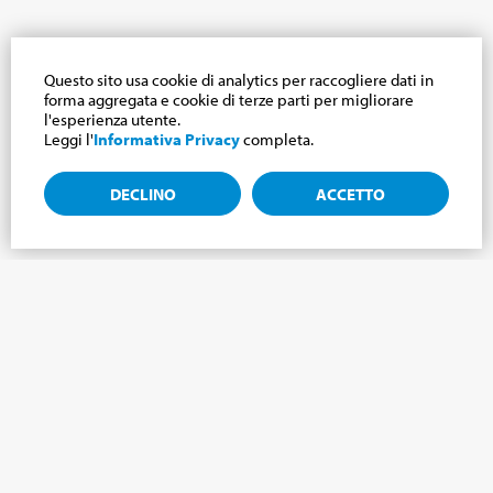
Questo sito usa cookie di analytics per raccogliere dati in
forma aggregata e cookie di terze parti per migliorare
l'esperienza utente.
Leggi l'
Informativa Privacy
completa.
DECLINO
ACCETTO
Iscriviti alla newsletter, notizie dal mondo
Cabrini.
Iscriviti alla newsletter e ti terremo aggiornato sulle ultime
novità del nostro Mondo Cabrini!
NOME
*