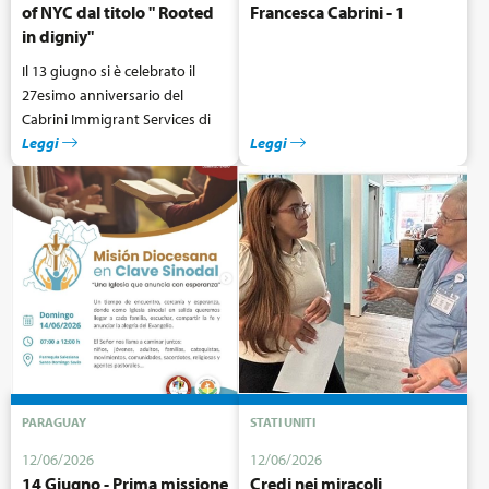
of NYC dal titolo " Rooted
Francesca Cabrini - 1
in digniy"
Il 13 giugno si è celebrato il
27esimo anniversario del
Cabrini Immigrant Services di
New York presso il St. Frances
Leggi
Leggi
Cabrini Shrine Lawn a New York
dalle 17 alle 20 della sera.
PARAGUAY
STATI UNITI
12/06/2026
12/06/2026
14 Giugno - Prima missione
Credi nei miracoli