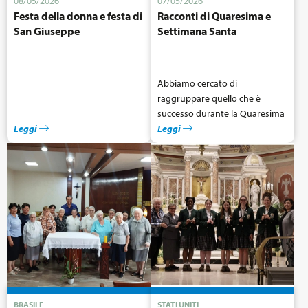
08/05/2026
07/05/2026
Festa della donna e festa di
Racconti di Quaresima e
San Giuseppe
Settimana Santa
Abbiamo cercato di
raggruppare quello che è
successo durante la Quaresima
Leggi
e nel corso della Settimana
Leggi
Santa nelle varie missioni
cabriniane.
BRASILE
STATI UNITI