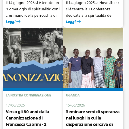
Il 14 giugno 2026 si è tenuto un
Il 14 giugno 2025, a Novosibirsk,
Sacro Cuore di Gesù, in
“Pomeriggio di spiritualità” con i
si è tenuta la II Conferenza
occasione del primo centenario
cresimandi della parrocchia di
dedicata alla spiritualità del
della morte di Santa Francesca
San Manoel a Rio Pomba,
Leggi
Sacro Cuore. In questa
Leggi
Cabrini, il 9 dicembre 2017.
insieme ai loro genitori, padrini
occasione, i fedeli hanno
e madrine.
assistito alla prima proiezione
del film Sacro Cuore in lingua
russa — un momento atteso e
significativo per la comunità
locale.
LA NOSTRA CONGREGAZIONE
UGANDA
17/06/2026
15/06/2026
Verso gli 80 anni dalla
Seminare semi di speranza
Canonizzazione di
nei luoghi in cui la
Francesca Cabrini - 2
disperazione cercava di