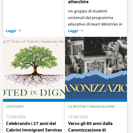
attecchire
Un gruppo di studenti
sostenuti dal programma
educativo di Heart Ministries in
Leggi
Uganda ha scritto una lettera
Leggi
per ringraziare le Suore
Missionarie del Sacro Cuore di
Gesù per l’amore che hanno
condiviso con loro.
STATI UNITI
LA NOSTRA CONGREGAZIONE
13/06/2026
13/06/2026
Celebrando i 27 anni del
Verso gli 80 anni dalla
Cabrini Immigrant Services
Canonizzazione di