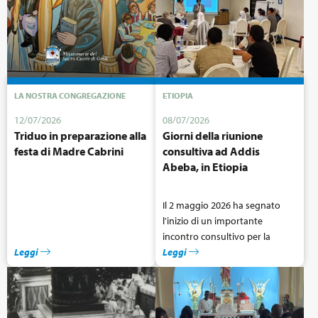
LA NOSTRA CONGREGAZIONE
ETIOPIA
12/07/2026
08/07/2026
Triduo in preparazione alla
Giorni della riunione
festa di Madre Cabrini
consultiva ad Addis
Abeba, in Etiopia
Il 2 maggio 2026 ha segnato
l'inizio di un importante
incontro consultivo per la
Leggi
nostra regione, tenutosi ad
Leggi
Addis Abeba. Questo evento
non è stato solo un incontro,
ma un momento sacro per
riflettere, condividere e