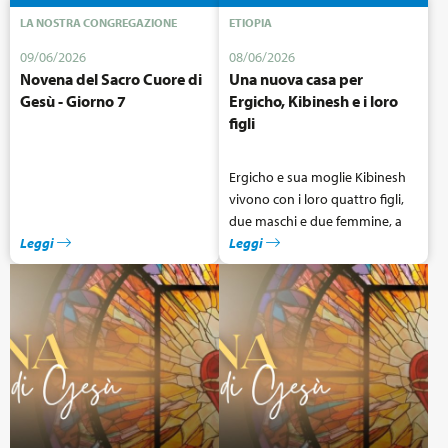
LA NOSTRA CONGREGAZIONE
ETIOPIA
09/06/2026
08/06/2026
Novena del Sacro Cuore di
Una nuova casa per
Gesù - Giorno 7
Ergicho, Kibinesh e i loro
figli
Ergicho e sua moglie Kibinesh
vivono con i loro quattro figli,
due maschi e due femmine, a
Leggi
Sadama Mardincho, un piccolo
Leggi
villaggio nella regione centrale
dell’Etiopia.
La loro casa tradizionale stava
per crollare quando abbiamo
iniziato a sostenerli.