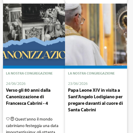
Saverio Cabrini è stata
proclamata Santa, da Papa Pio
XII.
Era il 7 luglio 1946. Fino al
giorno dell'Anniversario della
Canonizzazione, sui nostri
canali social e sul sito
www.cabrini.org ogni mercoledì
e ogni sabato troverete degli
approfondimenti su questo
LA NOSTRA CONGREGAZIONE
LA NOSTRA CONGREGAZIONE
evento così importante per la
nostra Congregazione e per la
24/06/2026
23/06/2026
Chiesa.
Verso gli 80 anni dalla
Papa Leone XIV in visita a
Canonizzazione di
Sant'Angelo Lodigiano per
Oggi scopriamo insieme come
Francesca Cabrini - 4
pregare davanti al cuore di
la stampa e i giornali
Santa Cabrini
raccontarono questa giornata
🤍😇 Quest'anno il mondo
così importante!
cabriniano festeggia una data
importantissima: gli ottanta