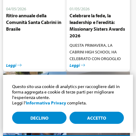
04/05/2026
01/05/2026
Ritiro annuale della
Celebrare la fede, la
Comunità Santa Cabrini in
leadership e l'eredità:
Brasile
Missionary Sisters Awards
2026
QUESTA PRIMAVERA, LA
CABRINI HIGH SCHOOL HA
CELEBRATO CON ORGOGLIO
Leggi
L'EREDITÀ IMMUTABILE DELLE
Leggi
SUORE MISSIONARIE DEL
SACRO CUORE DI GESÙ
ATTRAVERSO L'ANNUALE
Questo sito usa cookie di analytics per raccogliere dati in
forma aggregata e cookie di terze parti per migliorare
PREMIAZIONE DELLE SUORE
l'esperienza utente.
MISSIONARIE. RADICATI NELLO
Leggi l'
Informativa Privacy
completa.
SPIRITO DI SAN FRANCESCO
SAVERIO CABRINI, QUESTI
DECLINO
ACCETTO
PREMI RENDONO OMAGGIO
AGLI STUDENTI CHE
INCARNANO LA FEDE, IL