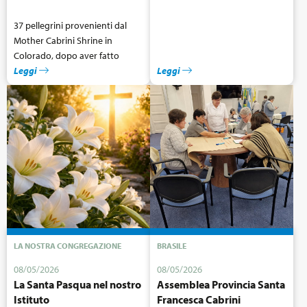
37 pellegrini provenienti dal
Mother Cabrini Shrine in
Colorado, dopo aver fatto
diverse tappe partendo da
Leggi
Leggi
Milano, sono arrivati a Roma.
LA NOSTRA CONGREGAZIONE
BRASILE
08/05/2026
08/05/2026
La Santa Pasqua nel nostro
Assemblea Provincia Santa
Istituto
Francesca Cabrini