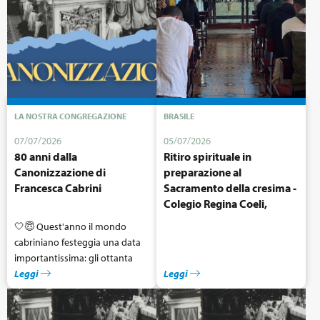
immaginare il futuro con
speranza e unità.
LA NOSTRA CONGREGAZIONE
BRASILE
07/07/2026
05/07/2026
80 anni dalla
Ritiro spirituale in
Canonizzazione di
preparazione al
Francesca Cabrini
Sacramento della cresima -
Colegio Regina Coeli,
Brasile
🤍😇 Quest'anno il mondo
cabriniano festeggia una data
importantissima: gli ottanta
anni dal giorno in cui Francesca
Leggi
Leggi
Saverio Cabrini è stata
proclamata Santa, da Papa Pio