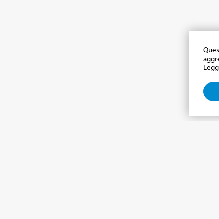
Quest
aggre
Leggi
a newsletter, notizie dal 
 e ti terremo aggiornato sulle ultime novità
LINGUA
*