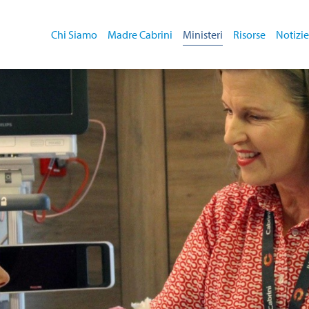
Chi Siamo
Madre Cabrini
Ministeri
Risorse
Notizie