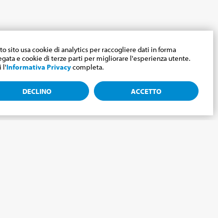
o sito usa cookie di analytics per raccogliere dati in forma
gata e cookie di terze parti per migliorare l'esperienza utente.
 l'
Informativa Privacy
completa.
DECLINO
ACCETTO
mondo Cabrini.
 del nostro Mondo Cabrini!
EMAIL
*
INVIA