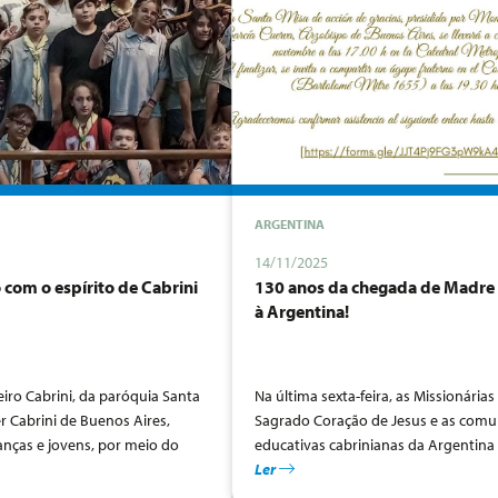
ARGENTINA
14/11/2025
 com o espírito de Cabrini
130 anos da chegada de Madre 
à Argentina!
iro Cabrini, da paróquia Santa
Na última sexta-feira, as Missionárias
r Cabrini de Buenos Aires,
Sagrado Coração de Jesus e as com
anças e jovens, por meio do
educativas cabrinianas da Argentina
ico, o espírito missionário de
celebraram a abertura das atividade
Ler
é viva, uma coragem sem
comemorativas do 130.º aniversário 