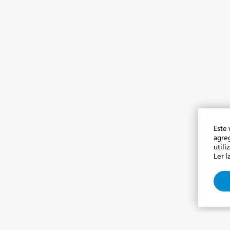
Este 
agre
utili
Ler l