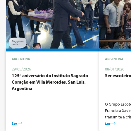
ARGENTINA
ARGENTINA
29/05/2026
08/01/2026
125º aniversário do Instituto Sagrado
Ser escoteiro
Coração em Villa Mercedes, San Luis,
Argentina
O Grupo Escote
Francisca Xavie
transmite a cri
Ler
escotismo catól
Ler
Cabrini: uma f