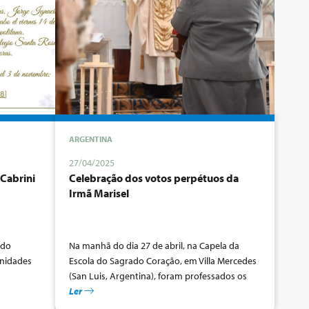
ARGENTINA
27/04/2025
Cabrini
Celebração dos votos perpétuos da
Irmã Marisel
 do
Na manhã do dia 27 de abril, na Capela da
unidades
Escola do Sagrado Coração, em Villa Mercedes
(San Luis, Argentina), foram professados os
s
votos perpétuos de Ir. Delia Marisel Mora MSC.
Ler
da