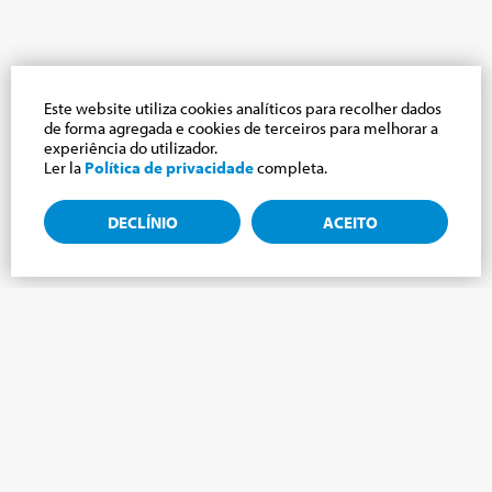
Este website utiliza cookies analíticos para recolher dados
de forma agregada e cookies de terceiros para melhorar a
experiência do utilizador.
Ler la
Política de privacidade
completa.
DECLÍNIO
ACEITO
Assine a newsletter, novidades do mundo
Cabrini.
Assine a newsletter e manteremos você atualizado com as
últimas novidades do nosso Mundo Cabrini!
NOME
*