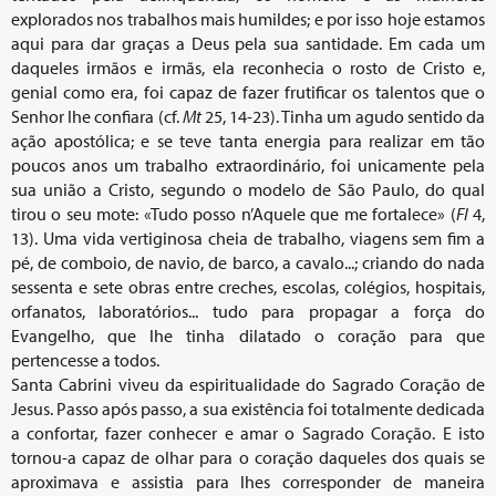
explorados nos trabalhos mais humildes; e por isso hoje estamos
aqui para dar graças a Deus pela sua santidade. Em cada um
daqueles irmãos e irmãs, ela reconhecia o rosto de Cristo e,
genial como era, foi capaz de fazer frutificar os talentos que o
Senhor lhe confiara (cf.
Mt
25, 14-23). Tinha um agudo sentido da
ação apostólica; e se teve tanta energia para realizar em tão
poucos anos um trabalho extraordinário, foi unicamente pela
sua união a Cristo, segundo o modelo de São Paulo, do qual
tirou o seu mote: «Tudo posso n’Aquele que me fortalece» (
Fl
4,
13). Uma vida vertiginosa cheia de trabalho, viagens sem fim a
pé, de comboio, de navio, de barco, a cavalo...; criando do nada
sessenta e sete obras entre creches, escolas, colégios, hospitais,
orfanatos, laboratórios... tudo para propagar a força do
Evangelho, que lhe tinha dilatado o coração para que
pertencesse a todos.
Santa Cabrini viveu da espiritualidade do Sagrado Coração de
Jesus. Passo após passo, a sua existência foi totalmente dedicada
a confortar, fazer conhecer e amar o Sagrado Coração. E isto
tornou-a capaz de olhar para o coração daqueles dos quais se
aproximava e assistia para lhes corresponder de maneira