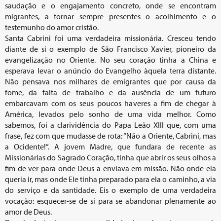
saudação e o engajamento concreto, onde se encontram
migrantes, a tornar sempre presentes o acolhimento e o
testemunho do amor cristão.
Santa Cabrini foi uma verdadeira missionária. Cresceu tendo
diante de si o exemplo de São Francisco Xavier, pioneiro da
evangelização no Oriente. No seu coração tinha a China e
esperava levar o anúncio do Evangelho àquela terra distante.
Não pensava nos milhares de emigrantes que por causa da
fome, da falta de trabalho e da ausência de um futuro
embarcavam com os seus poucos haveres a fim de chegar à
América, levados pelo sonho de uma vida melhor. Como
sabemos, foi a clarividência do Papa Leão XIII que, com uma
frase, fez com que mudasse de rota: “Não a Oriente, Cabrini, mas
a Ocidente!”. A jovem Madre, que fundara de recente as
Missionárias do Sagrado Coração, tinha que abrir os seus olhos a
fim de ver para onde Deus a enviava em missão. Não onde ela
queria ir, mas onde Ele tinha preparado para ela o caminho, a via
do serviço e da santidade. Eis o exemplo de uma verdadeira
vocação: esquecer-se de si para se abandonar plenamente ao
amor de Deus.