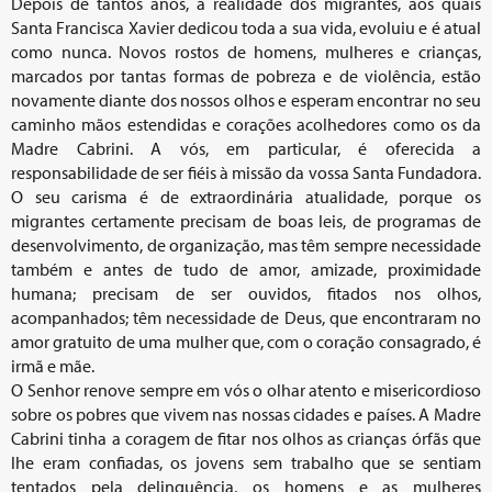
Depois de tantos anos, a realidade dos migrantes, aos quais
Santa Francisca Xavier dedicou toda a sua vida, evoluiu e é atual
como nunca. Novos rostos de homens, mulheres e crianças,
marcados por tantas formas de pobreza e de violência, estão
novamente diante dos nossos olhos e esperam encontrar no seu
caminho mãos estendidas e corações acolhedores como os da
Madre Cabrini. A vós, em particular, é oferecida a
responsabilidade de ser fiéis à missão da vossa Santa Fundadora.
O seu carisma é de extraordinária atualidade, porque os
migrantes certamente precisam de boas leis, de programas de
desenvolvimento, de organização, mas têm sempre necessidade
também e antes de tudo de amor, amizade, proximidade
humana; precisam de ser ouvidos, fitados nos olhos,
acompanhados; têm necessidade de Deus, que encontraram no
amor gratuito de uma mulher que, com o coração consagrado, é
irmã e mãe.
O Senhor renove sempre em vós o olhar atento e misericordioso
sobre os pobres que vivem nas nossas cidades e países. A Madre
Cabrini tinha a coragem de fitar nos olhos as crianças órfãs que
lhe eram confiadas, os jovens sem trabalho que se sentiam
tentados pela delinquência, os homens e as mulheres