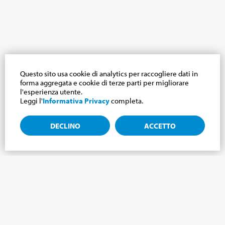
Questo sito usa cookie di analytics per raccogliere dati in
forma aggregata e cookie di terze parti per migliorare
l'esperienza utente.
Leggi l'
Informativa Privacy
completa.
DECLINO
ACCETTO
Iscriviti alla newsletter, notizie dal mondo
Cabrini.
Iscriviti alla newsletter e ti terremo aggiornato sulle ultime
novità del nostro Mondo Cabrini!