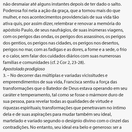
não desmaiar até alguns instantes depois de ter dado o salto.
Poderosa foi nela a ação da graça, que a tornou mais do que
mulher, e nos acontecimentos providenciais de sua vida tão
ativa quis, por assim dizer, relembrar e renovar a memória do
apóstolo Paulo, de seus naufrágios, de suas inúmeras viagens,
com os perigos das ondas, os perigos dos assassinos, os perigos
dos gentios, os perigos nas cidades, os perigos nos desertos,
perigos no mar, com as fadigas e as dores, a fome e a sede, o frio
e o calor, sem falar dos cuidados diários com suas numerosas
famílias e comunidades (cf. 2 Cor 2, 23-28).
Apostolado prodigioso
3. – No decorrer das múltiplas e variadas vicissitudes e
empreendimentos de sua vida, Francisca sentiu a força das
transformações que o Batedor de Deus estava operando em seu
caráter e temperamento, tal como se fosse o mármore duro de
sua pessoa, para revelar todas as qualidades de virtude e
riquezas espirituais; transformações que penetravam no íntimo
dela e de suas aspirações para mudar também seu ideal,
martelado e variado segundo o desígnio divino com o cinzel das
contradições. No entanto, seu ideal era belo e generoso: ser a