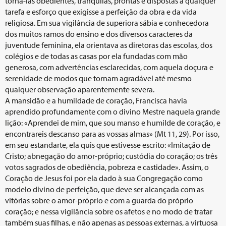
torná-las obedientes, tranquilas, prontas e dispostas a qualquer
tarefa e esforço que exigisse a perfeição da obra e da vida
religiosa. Em sua vigilância de superiora sábia e conhecedora
dos muitos ramos do ensino e dos diversos caracteres da
juventude feminina, ela orientava as diretoras das escolas, dos
colégios e de todas as casas por ela fundadas com mão
generosa, com advertências esclarecidas, com aquela doçura e
serenidade de modos que tornam agradável até mesmo
qualquer observação aparentemente severa.
A mansidão e a humildade de coração, Francisca havia
aprendido profundamente com o divino Mestre naquela grande
lição: «Aprendei de mim, que sou manso e humilde de coração, e
encontrareis descanso para as vossas almas» (Mt 11, 29). Por isso,
em seu estandarte, ela quis que estivesse escrito: «Imitação de
Cristo; abnegação do amor-próprio; custódia do coração; os três
votos sagrados de obediência, pobreza e castidade». Assim, o
Coração de Jesus foi por ela dado à sua Congregação como
modelo divino de perfeição, que deve ser alcançada com as
vitórias sobre o amor-próprio e com a guarda do próprio
coração; e nessa vigilância sobre os afetos e no modo de tratar
também suas filhas, e não apenas as pessoas externas, a virtuosa