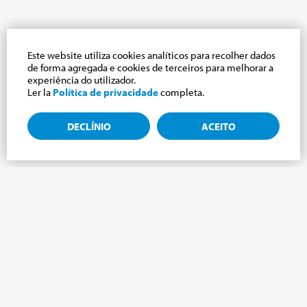
Este website utiliza cookies analíticos para recolher dados
de forma agregada e cookies de terceiros para melhorar a
experiência do utilizador.
Ler la
Política de privacidade
completa.
DECLÍNIO
ACEITO
Assine a newsletter, novidades do mundo
Cabrini.
Assine a newsletter e manteremos você atualizado com as
últimas novidades do nosso Mundo Cabrini!
NOME
*