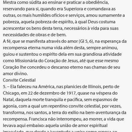
Mestra como súdita ao ensinar e praticar a obediência,
reservando para si, quando era Superiora e comandava as
outras, os mais humildes ofícios e serviços, amou sumamente a
pobreza, aquela pobreza de espírito, à qual Deus costuma
acrescentar os bens desta terra, necessários à vida para suas
necessidades de obras e de bem.
A fé, que se manifesta através do amor (Gl 5, 6), na esperança da
recompensa eterna numa vida além desta, sempre animou,
guiou e sustentou o espírito dela em sua grandiosa atividade
como Missionária do Coração de Jesus, até que esse mesmo
Coração lhe concedeu o descanso eterno nas chamas de seu
amor divino.
Convite Celestial
5. – Ela faleceu na América, nas planícies de Illinois, perto de
Chicago, em 22 de dezembro de 1917, quase na véspera do
Natal, daquela morte tranquila e pacífica, sem espasmos de
agonia, com a qual um repentino convite celestial, por vezes,
transforma, nos santos, a terra do exílio na bem-aventurança da
recompensa. Francisca não interrompeu, ao morrer, a vida que
levava aqui embaixo: aquela união de amor espiritual
imaculado, que desde a juventude a unira como esposa ao