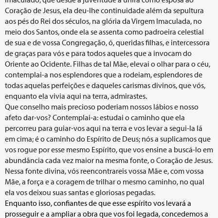
Coração de Jesus, ela deu-lhe continuidade além da sepultura
aos pés do Rei dos séculos, na glória da Virgem Imaculada, no
meio dos Santos, onde ela se assenta como padroeira celestial
de sua e de vossa Congregação, ó, queridas filhas, e intercessora
de graças para vós e para todos aqueles que a invocam do
Oriente ao Ocidente. Filhas de tal Mãe, elevai o olhar para o céu,
contemplai-a nos esplendores que a rodeiam, esplendores de
todas aquelas perfeições e daqueles carismas divinos, que vós,
enquanto ela vivia aqui na terra, admirastes.
Que conselho mais precioso poderiam nossos lábios e nosso
afeto dar-vos? Contemplai-a: estudai o caminho que ela
percorreu para guiar-vos aqui na terra e vos levar a segui-la lá
em cima; é o caminho do Espírito de Deus; nós a suplicamos que
vos rogue por esse mesmo Espírito, que vos ensine a buscá-lo em
abundância cada vez maior na mesma fonte, o Coração de Jesus.
Nessa fonte divina, vós reencontrareis vossa Mãe e, com vossa
Mãe, a força e a coragem de trilhar o mesmo caminho, no qual
ela vos deixou suas santas e gloriosas pegadas.
Enquanto isso, confiantes de que esse espírito vos levará a
prosseguir e a ampliar a obra que vos foi legada, concedemos a