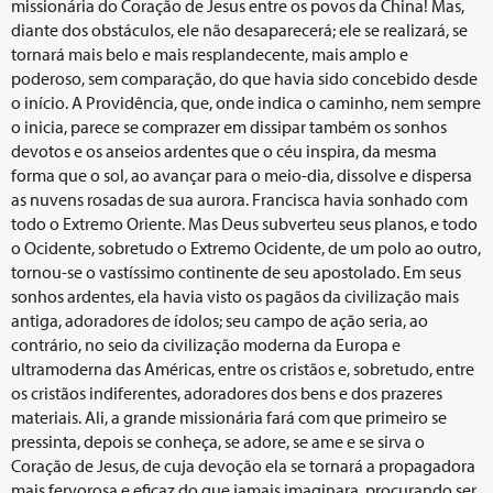
missionária do Coração de Jesus entre os povos da China! Mas,
diante dos obstáculos, ele não desaparecerá; ele se realizará, se
tornará mais belo e mais resplandecente, mais amplo e
poderoso, sem comparação, do que havia sido concebido desde
o início. A Providência, que, onde indica o caminho, nem sempre
o inicia, parece se comprazer em dissipar também os sonhos
devotos e os anseios ardentes que o céu inspira, da mesma
forma que o sol, ao avançar para o meio-dia, dissolve e dispersa
as nuvens rosadas de sua aurora. Francisca havia sonhado com
todo o Extremo Oriente. Mas Deus subverteu seus planos, e todo
o Ocidente, sobretudo o Extremo Ocidente, de um polo ao outro,
tornou-se o vastíssimo continente de seu apostolado. Em seus
sonhos ardentes, ela havia visto os pagãos da civilização mais
antiga, adoradores de ídolos; seu campo de ação seria, ao
contrário, no seio da civilização moderna da Europa e
ultramoderna das Américas, entre os cristãos e, sobretudo, entre
os cristãos indiferentes, adoradores dos bens e dos prazeres
materiais. Ali, a grande missionária fará com que primeiro se
pressinta, depois se conheça, se adore, se ame e se sirva o
Coração de Jesus, de cuja devoção ela se tornará a propagadora
mais fervorosa e eficaz do que jamais imaginara, procurando ser,