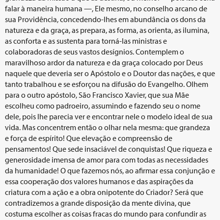
falar à maneira humana —, Ele mesmo, no conselho arcano de
sua Providência, concedendo-lhes em abundância os dons da
natureza e da graça, as prepara, as forma, as orienta, as ilumina,
as conforta e as sustenta para torná-las ministras e
colaboradoras de seus vastos desígnios. Contemplem o
maravilhoso ardor da natureza e da graça colocado por Deus
naquele que deveria ser o Apóstolo e o Doutor das nações, e que
tanto trabalhou e se esforçou na difusão do Evangelho. Olhem
para o outro apóstolo, São Francisco Xavier, que sua Mãe
escolheu como padroeiro, assumindo e fazendo seu o nome
dele, pois lhe parecia ver e encontrar nele o modelo ideal de sua
vida. Mas concentrem então o olhar nela mesma: que grandeza
e força de espírito! Que elevação e compreensão de
pensamentos! Que sede insaciável de conquistas! Que riqueza e
generosidade imensa de amor para com todas as necessidades
da humanidade! O que fazemos nós, ao afirmar essa conjunção e
essa cooperação dos valores humanos e das aspirações da
criatura com a ação e a obra onipotente do Criador? Será que
contradizemos a grande disposição da mente divina, que
costuma escolher as coisas fracas do mundo para confundir as