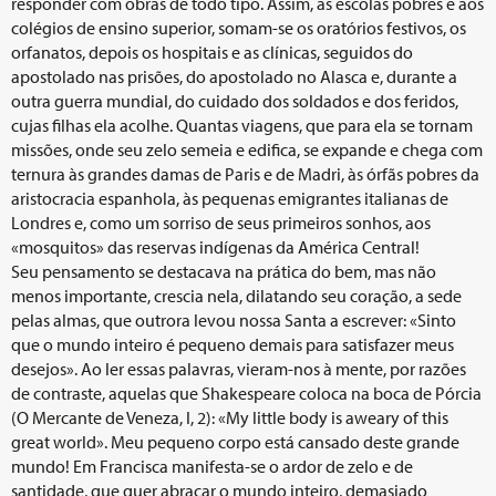
responder com obras de todo tipo. Assim, às escolas pobres e aos
colégios de ensino superior, somam-se os oratórios festivos, os
orfanatos, depois os hospitais e as clínicas, seguidos do
apostolado nas prisões, do apostolado no Alasca e, durante a
outra guerra mundial, do cuidado dos soldados e dos feridos,
cujas filhas ela acolhe. Quantas viagens, que para ela se tornam
missões, onde seu zelo semeia e edifica, se expande e chega com
ternura às grandes damas de Paris e de Madri, às órfãs pobres da
aristocracia espanhola, às pequenas emigrantes italianas de
Londres e, como um sorriso de seus primeiros sonhos, aos
«mosquitos» das reservas indígenas da América Central!
Seu pensamento se destacava na prática do bem, mas não
menos importante, crescia nela, dilatando seu coração, a sede
pelas almas, que outrora levou nossa Santa a escrever: «Sinto
que o mundo inteiro é pequeno demais para satisfazer meus
desejos». Ao ler essas palavras, vieram-nos à mente, por razões
de contraste, aquelas que Shakespeare coloca na boca de Pórcia
(O Mercante de Veneza, I, 2): «My little body is aweary of this
great world». Meu pequeno corpo está cansado deste grande
mundo! Em Francisca manifesta-se o ardor de zelo e de
santidade, que quer abraçar o mundo inteiro, demasiado