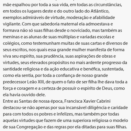
mãe espalhou por toda a sua vida, em todas as circunstâncias,
em todos os lugares deste e do outro lado do Atlântico,
exemplos admiráveis de virtude, moderação e afabilidade
vigilante. Com que sabedoria maternal ela admoestava e
formava não só suas filhas desde o noviciado, mas também as
meninas e as alunas de suas múltiplas e variadas escolas e
colégios, como testemunham muitas de suas cartas e diversos de
seus escritos, nos quais essa grande mulher manifesta de forma
viva seu espírito, sua prudência, suas aspirações de obras e
virtudes, seus elevados propósitos no mais ardente progresso da
santidade religiosa e da ação educativa e benéfica, sustentada,
como ela sentia, por toda a confiança de nosso grande
predecessor Leão XIII, de quem o fato de ser filha lhe dava toda a
força e coragem e a certeza de possuir o espírito de Deus, como
ela havia ouvido dele.
Entre as Santas de nossa época, Francisca Xavier Cabrini
destacou-se não apenas por sua incansável diligência e caridade
para com todos os pobres e infelizes, mas também por todas
aquelas virtudes que fazem de uma superiora religiosa o modelo
de sua Congregação e das regras por ela ditadas para suas filhas.