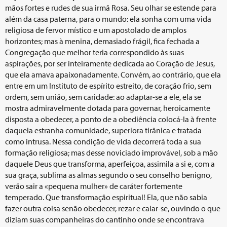
mãos fortes e rudes de sua irmã Rosa. Seu olhar se estende para
além da casa paterna, para o mundo: ela sonha com uma vida
religiosa de fervor místico e um apostolado de amplos
horizontes; mas à menina, demasiado frágil, fica fechada a
Congregação que melhor teria correspondido às suas
aspirações, por ser inteiramente dedicada ao Coração de Jesus,
que ela amava apaixonadamente. Convém, ao contrário, que ela
entre em um Instituto de espírito estreito, de coração frio, sem
ordem, sem união, sem caridade: ao adaptar-se a ele, ela se
mostra admiravelmente dotada para governar, heroicamente
disposta a obedecer, a ponto de a obediência colocá-la à frente
daquela estranha comunidade, superiora tirânica e tratada
como intrusa. Nessa condição de vida decorrerá toda a sua
formação religiosa; mas desse noviciado improvável, sob a mão
daquele Deus que transforma, aperfeiçoa, assimila a si e, com a
sua graça, sublima as almas segundo o seu conselho benigno,
verão sair a «pequena mulher» de caráter fortemente
temperado. Que transformação espiritual! Ela, que não sabia
fazer outra coisa senão obedecer, rezar e calar-se, ouvindo o que
diziam suas companheiras do cantinho onde se encontrava