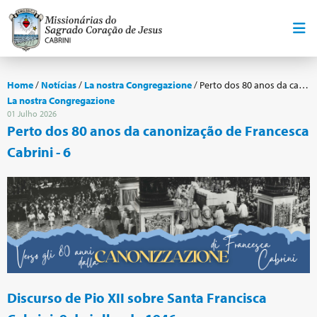
Home
/
Notícias
/
La nostra Congregazione
/
Perto dos 80 anos da canonização de Francesca Cabrini - 6
La nostra Congregazione
01 Julho 2026
Perto dos 80 anos da canonização de Francesca
Cabrini - 6
Discurso de Pio XII sobre Santa Francisca