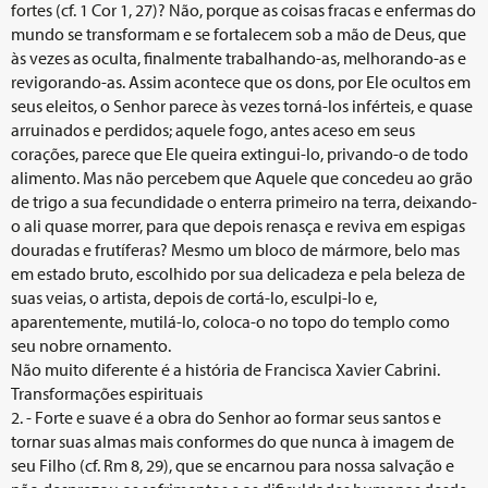
fortes (cf. 1 Cor 1, 27)? Não, porque as coisas fracas e enfermas do
mundo se transformam e se fortalecem sob a mão de Deus, que
às vezes as oculta, finalmente trabalhando-as, melhorando-as e
revigorando-as. Assim acontece que os dons, por Ele ocultos em
seus eleitos, o Senhor parece às vezes torná-los inférteis, e quase
arruinados e perdidos; aquele fogo, antes aceso em seus
corações, parece que Ele queira extingui-lo, privando-o de todo
alimento. Mas não percebem que Aquele que concedeu ao grão
de trigo a sua fecundidade o enterra primeiro na terra, deixando-
o ali quase morrer, para que depois renasça e reviva em espigas
douradas e frutíferas? Mesmo um bloco de mármore, belo mas
em estado bruto, escolhido por sua delicadeza e pela beleza de
suas veias, o artista, depois de cortá-lo, esculpi-lo e,
aparentemente, mutilá-lo, coloca-o no topo do templo como
seu nobre ornamento.
Não muito diferente é a história de Francisca Xavier Cabrini.
Transformações espirituais
2. - Forte e suave é a obra do Senhor ao formar seus santos e
tornar suas almas mais conformes do que nunca à imagem de
seu Filho (cf. Rm 8, 29), que se encarnou para nossa salvação e