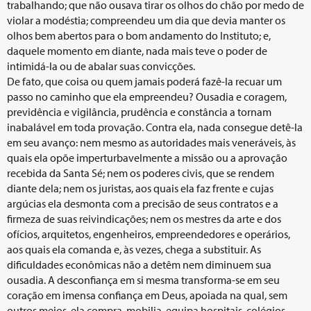
trabalhando; que não ousava tirar os olhos do chão por medo de
violar a modéstia; compreendeu um dia que devia manter os
olhos bem abertos para o bom andamento do Instituto; e,
daquele momento em diante, nada mais teve o poder de
intimidá-la ou de abalar suas convicções.
De fato, que coisa ou quem jamais poderá fazê-la recuar um
passo no caminho que ela empreendeu? Ousadia e coragem,
previdência e vigilância, prudência e constância a tornam
inabalável em toda provação. Contra ela, nada consegue detê-la
em seu avanço: nem mesmo as autoridades mais veneráveis, às
quais ela opõe imperturbavelmente a missão ou a aprovação
recebida da Santa Sé; nem os poderes civis, que se rendem
diante dela; nem os juristas, aos quais ela faz frente e cujas
argúcias ela desmonta com a precisão de seus contratos e a
firmeza de suas reivindicações; nem os mestres da arte e dos
ofícios, arquitetos, engenheiros, empreendedores e operários,
aos quais ela comanda e, às vezes, chega a substituir. As
dificuldades econômicas não a detêm nem diminuem sua
ousadia. A desconfiança em si mesma transforma-se em seu
coração em imensa confiança em Deus, apoiada na qual, sem
outros meios, ela compra, mobilia, equipa hospitais, colégios,