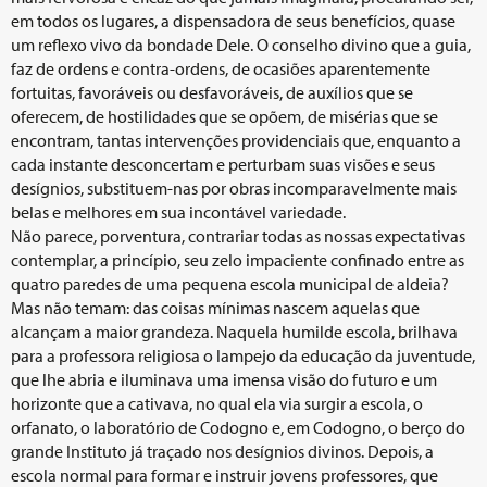
em todos os lugares, a dispensadora de seus benefícios, quase
um reflexo vivo da bondade Dele. O conselho divino que a guia,
faz de ordens e contra-ordens, de ocasiões aparentemente
fortuitas, favoráveis ou desfavoráveis, de auxílios que se
oferecem, de hostilidades que se opõem, de misérias que se
encontram, tantas intervenções providenciais que, enquanto a
cada instante desconcertam e perturbam suas visões e seus
desígnios, substituem-nas por obras incomparavelmente mais
belas e melhores em sua incontável variedade.
Não parece, porventura, contrariar todas as nossas expectativas
contemplar, a princípio, seu zelo impaciente confinado entre as
quatro paredes de uma pequena escola municipal de aldeia?
Mas não temam: das coisas mínimas nascem aquelas que
alcançam a maior grandeza. Naquela humilde escola, brilhava
para a professora religiosa o lampejo da educação da juventude,
que lhe abria e iluminava uma imensa visão do futuro e um
horizonte que a cativava, no qual ela via surgir a escola, o
orfanato, o laboratório de Codogno e, em Codogno, o berço do
grande Instituto já traçado nos desígnios divinos. Depois, a
escola normal para formar e instruir jovens professores, que