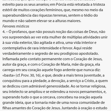
estreito para os seus anseios; em Pórcia está retratada a tristeza
estéril de muitos corações femininos, que, mesmo no meio da
superabundância das riquezas terrenas, sentem o tédio do
mundo e não sabem elevar-se a alturas maiores.
Fervores místicos
4. – Ó profanos, que não possuís noção das coisas de Deus, não
vos surpreendais ao ver esta mulher de múltiplas atividades unir
à sua vida exterior, tão agitada e ativa, uma vida interior e
contemplativa de rara intensidade e fervor. Aqui reside
verdadeiramente o segredo de seu prodigioso apostolado.
Inflamada pelo contato permanente com o Coração de Jesus,
autor da graça, e com o Coração de Maria, mãe da graça, ela
carrega em seu coração aquele fogo ardente que nunca diz:
«basta» (cf. Prov. 30, 16), e que, desde a mais tenra juventude, a
conquistou para a piedade, a devoção, a serviço a Cristo, a quem
se dedicou com admirável generosidade. Ao se tornar religiosa,
seu intelecto se ampliou e se estendeu a novos pensamentos, e,
superando tudo o que a cercava, concebeu na oração aquela
grande ideia, que a tornaria mãe de uma nova comunidade de
filhas amantes do Coração de Jesus. Juntando à oração o estudo