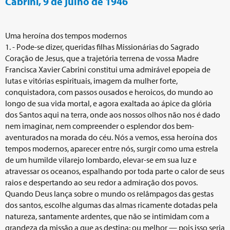
Cabrini, 9 de julho de 1946
Uma heroína dos tempos modernos
1. - Pode-se dizer, queridas filhas Missionárias do Sagrado
Coração de Jesus, que a trajetória terrena de vossa Madre
Francisca Xavier Cabrini constitui uma admirável epopeia de
lutas e vitórias espirituais, imagem da mulher forte,
conquistadora, com passos ousados e heroicos, do mundo ao
longo de sua vida mortal, e agora exaltada ao ápice da glória
dos Santos aqui na terra, onde aos nossos olhos não nos é dado
nem imaginar, nem compreender o esplendor dos bem-
aventurados na morada do céu. Nós a vemos, essa heroína dos
tempos modernos, aparecer entre nós, surgir como uma estrela
de um humilde vilarejo lombardo, elevar-se em sua luz e
atravessar os oceanos, espalhando por toda parte o calor de seus
raios e despertando ao seu redor a admiração dos povos.
Quando Deus lança sobre o mundo os relâmpagos das gestas
dos santos, escolhe algumas das almas ricamente dotadas pela
natureza, santamente ardentes, que não se intimidam com a
grandeza da missão a que as destina; ou melhor — pois isso seria