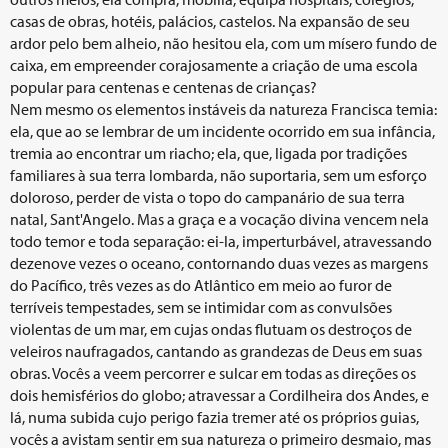
casas de obras, hotéis, palácios, castelos. Na expansão de seu
ardor pelo bem alheio, não hesitou ela, com um mísero fundo de
caixa, em empreender corajosamente a criação de uma escola
popular para centenas e centenas de crianças?
Nem mesmo os elementos instáveis da natureza Francisca temia:
ela, que ao se lembrar de um incidente ocorrido em sua infância,
tremia ao encontrar um riacho; ela, que, ligada por tradições
familiares à sua terra lombarda, não suportaria, sem um esforço
doloroso, perder de vista o topo do campanário de sua terra
natal, Sant'Angelo. Mas a graça e a vocação divina vencem nela
todo temor e toda separação: ei-la, imperturbável, atravessando
dezenove vezes o oceano, contornando duas vezes as margens
do Pacífico, três vezes as do Atlântico em meio ao furor de
terríveis tempestades, sem se intimidar com as convulsões
violentas de um mar, em cujas ondas flutuam os destroços de
veleiros naufragados, cantando as grandezas de Deus em suas
obras. Vocês a veem percorrer e sulcar em todas as direções os
dois hemisférios do globo; atravessar a Cordilheira dos Andes, e
lá, numa subida cujo perigo fazia tremer até os próprios guias,
vocês a avistam sentir em sua natureza o primeiro desmaio, mas