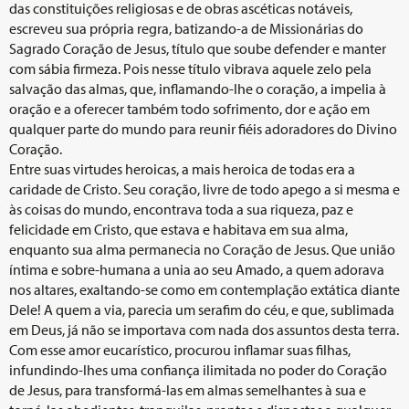
das constituições religiosas e de obras ascéticas notáveis,
escreveu sua própria regra, batizando-a de Missionárias do
Sagrado Coração de Jesus, título que soube defender e manter
com sábia firmeza. Pois nesse título vibrava aquele zelo pela
salvação das almas, que, inflamando-lhe o coração, a impelia à
oração e a oferecer também todo sofrimento, dor e ação em
qualquer parte do mundo para reunir fiéis adoradores do Divino
Coração.
Entre suas virtudes heroicas, a mais heroica de todas era a
caridade de Cristo. Seu coração, livre de todo apego a si mesma e
às coisas do mundo, encontrava toda a sua riqueza, paz e
felicidade em Cristo, que estava e habitava em sua alma,
enquanto sua alma permanecia no Coração de Jesus. Que união
íntima e sobre-humana a unia ao seu Amado, a quem adorava
nos altares, exaltando-se como em contemplação extática diante
Dele! A quem a via, parecia um serafim do céu, e que, sublimada
em Deus, já não se importava com nada dos assuntos desta terra.
Com esse amor eucarístico, procurou inflamar suas filhas,
infundindo-lhes uma confiança ilimitada no poder do Coração
de Jesus, para transformá-las em almas semelhantes à sua e