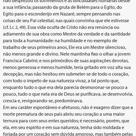
não desprezou os sofrimentos e as dificuldades humanas desde
a sua infância; passando da gruta de Belém para o Egito, do
Egito para o esconderijo em Nazaré, sempre pensando nas
coisas de seu Pai celestial, nas quais convinha que ele estivesse
(cf. Lc 2, 49). Essa vida oculta de Cristo não era renúncia ou
adiamento de sua obra como Mestre da verdade e da santidade
para toda a humanidade: na humildade e no exemplo de
trabalho de seus primeiros anos, Ele era um Mestre silencioso,
não menos grande e divino. Nele mantinha fixo o olhar a jovem
Francisca Cabrini; e nos primórdios de suas aspirações devotas,
menos generosa e menos humilde, teria gritado em voz alta sua
decepção, mas não hesitou em submeter-se de todo o coração,
com todo o ímpeto de sua natureza vivaz, a tal ponto que,
enquanto tudo o que era dela parecia desmoronar-se pouco a
pouco, tudo o que nela era de Deus se purificava, se desenvolvia,
crescia e, revigorando-se, predominava.
Em seu caráter espontâneo e afetuoso, não é exagero dizer que a
morte prematura de seus pais abriu seu coração a uma maior
ternura para com seus entes queridos; é necessário, porém, que
ela, em seu espírito e em sua natureza, tenha sido moldada e
forjada por um coração sem dúvida amoroso, mas também pelas