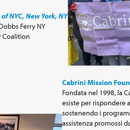
 of NYC, New York, NY
 Dobbs Ferry NY
 Coalition
Cabrini Mission Foun
Fondata nel 1998, la C
esiste per rispondere a
sostenendo i program
assistenza promossi da