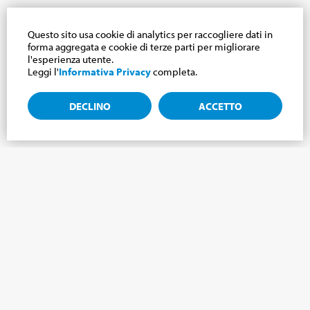
Questo sito usa cookie di analytics per raccogliere dati in
forma aggregata e cookie di terze parti per migliorare
l'esperienza utente.
Leggi l'
Informativa Privacy
completa.
DECLINO
ACCETTO
Iscriviti alla newsletter, notizie dal mondo
Cabrini.
Iscriviti alla newsletter e ti terremo aggiornato sulle ultime
novità del nostro Mondo Cabrini!
NOME
*