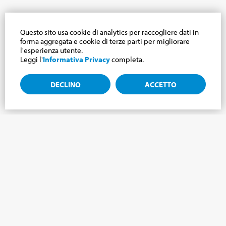
Questo sito usa cookie di analytics per raccogliere dati in
forma aggregata e cookie di terze parti per migliorare
l'esperienza utente.
Leggi l'
Informativa Privacy
completa.
DECLINO
ACCETTO
Iscriviti alla newsletter, notizie dal mondo
Cabrini.
Iscriviti alla newsletter e ti terremo aggiornato sulle ultime
novità del nostro Mondo Cabrini!
NOME
*