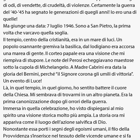
di odi, di vendette, di crudeltà, di violenze. Certamente la guerra
del ’40-’45 ha segnato le generazioni di quegli anni! Io ero una di
quelle!
Ma giunge una data: 7 luglio 1946. Sono a San Pietro, la prima
volta che varcavo quella soglia.
Il tempio, centro della cristianità, era in un mare di luci. Un
popolo osannante gremiva la basilica, dal lodigiano era accorsa
una marea di gente. Il corteo papale era una visione che mi
riempiva di stupore. Le note del Perosi echeggiavano maestose
sotto la cupola di Michelangelo. A Madre Cabrini era data la
gloria del Bernini, perché “il Signore corona gli umili di vittoria”.
Un evento di Luce!
Là, in quel tempio, in quel giorno, ho sentito battere il cuore
della Chiesa. Mi sembrava di trovarmi in un altro pianeta. Era la
prima canonizzazione dopo gli orrori della guerra.
Immersa in quella celebrazione, ho visto dispiegarsi al mio
spirito una visione storica molto più ampia. La storia ora mi
appariva come il luogo dell’azione salvifica di Dio.
Nonostante essa porti i segni degli egoismi umani, il filo della
Provvidenza s’inserisce nel tessuto delle vicende umane e si fa