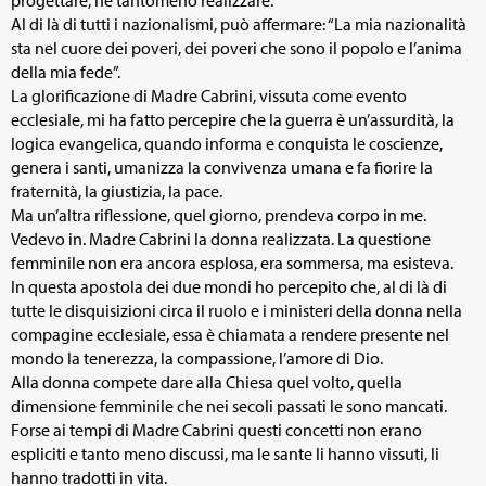
Al di là di tutti i nazionalismi, può affermare: “La mia nazionalità
sta nel cuore dei poveri, dei poveri che sono il popolo e l’anima
della mia fede”.
La glorificazione di Madre Cabrini, vissuta come evento
ecclesiale, mi ha fatto percepire che la guerra è un’assurdità, la
logica evangelica, quando informa e conquista le coscienze,
genera i santi, umanizza la convivenza umana e fa fiorire la
fraternità, la giustizia, la pace.
Ma un’altra riflessione, quel giorno, prendeva corpo in me.
Vedevo in. Madre Cabrini la donna realizzata. La questione
femminile non era ancora esplosa, era sommersa, ma esisteva.
In questa apostola dei due mondi ho percepito che, al di là di
tutte le disquisizioni circa il ruolo e i ministeri della donna nella
compagine ecclesiale, essa è chiamata a rendere presente nel
mondo la tenerezza, la compassione, l’amore di Dio.
Alla donna compete dare alla Chiesa quel volto, quella
dimensione femminile che nei secoli passati le sono mancati.
Forse ai tempi di Madre Cabrini questi concetti non erano
espliciti e tanto meno discussi, ma le sante li hanno vissuti, li
hanno tradotti in vita.