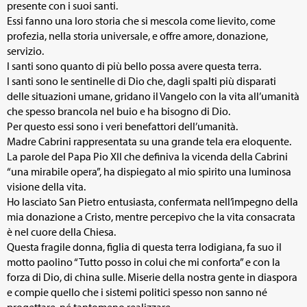
presente con i suoi santi.
Essi fanno una loro storia che si mescola come lievito, come
profezia, nella storia universale, e offre amore, donazione,
servizio.
I santi sono quanto di più bello possa avere questa terra.
I santi sono le sentinelle di Dio che, dagli spalti più disparati
delle situazioni umane, gridano il Vangelo con la vita all’umanità
che spesso brancola nel buio e ha bisogno di Dio.
Per questo essi sono i veri benefattori dell’umanità.
Madre Cabrini rappresentata su una grande tela era eloquente.
La parole del Papa Pio XII che definiva la vicenda della Cabrini
“una mirabile opera”, ha dispiegato al mio spirito una luminosa
visione della vita.
Ho lasciato San Pietro entusiasta, confermata nell’impegno della
mia donazione a Cristo, mentre percepivo che la vita consacrata
è nel cuore della Chiesa.
Questa fragile donna, figlia di questa terra lodigiana, fa suo il
motto paolino “Tutto posso in colui che mi conforta” e con la
forza di Dio, di china sulle. Miserie della nostra gente in diaspora
e compie quello che i sistemi politici spesso non sanno né
progettare, né tantomeno realizzare.